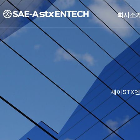
회사소
개요
연혁
CEO인사
비전
조직도
CI소개
세아STX
재무정보