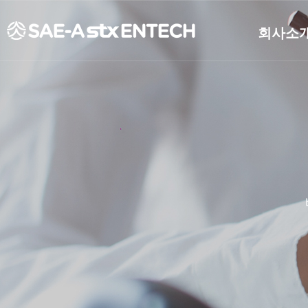
회사소
개요
연혁
CEO인사
비전
조직도
CI소개
재무정보