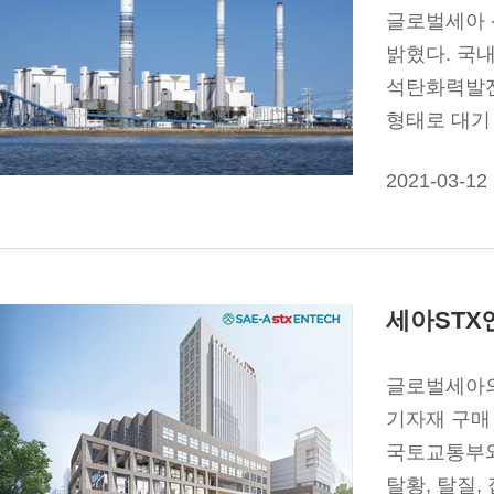
글로벌세아 
밝혔다. 국내
석탄화력발전
형태로 대기
2021-03-12
세아STX
글로벌세아의
기자재 구매 
국토교통부와
탈황, 탈질