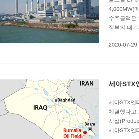
4,000MW
수주금액은 약
정부의 대기환
2020-07-29
세아STX
세아STX엔테
체결했다고 1
시설(Produ
세아STX엔테