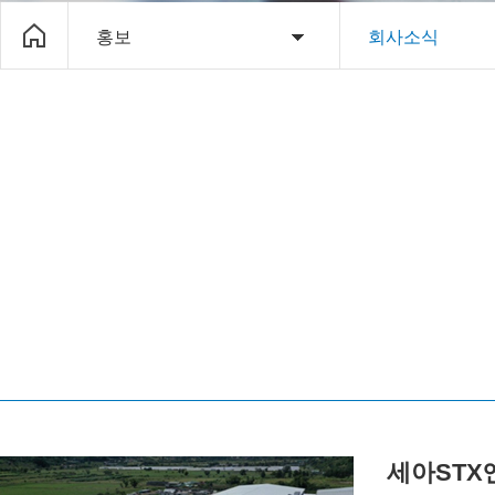
홍보
회사소식
세아STX