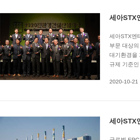
세아STX
세아STX엔
부문 대상의
대기환경을 
규제 기준인
2020-10-21
세아STX
글로벌 EP