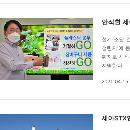
안석환 세
설계·조달·건
챌린지’에 
취지로 시작됐
지명한다.
2021-04-15
세아STX