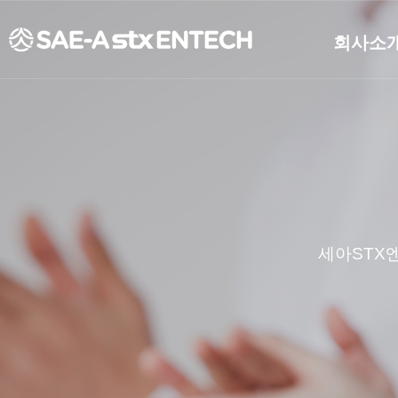
회사소
개요
연혁
CEO인사
비전
조직도
CI소개
세아STX
재무정보