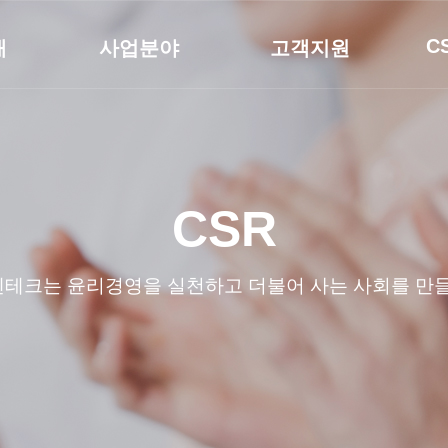
C
개
사업분야
고객지원
재생에너지 밸류 체인
사업장안내
사회
화공플랜트
고객상담
윤리
말
발전플랜트
QHS
산업플랜트
CSR
환경플랜트
인프라
엔테크는 윤리경영을 실천하고 더불어 사는 사회를 만들