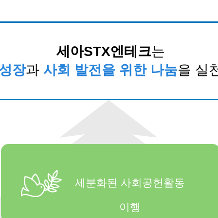
세아STX엔테크
는
 성장
과
사회 발전을 위한 나눔
을 실
세분화된 사회공헌활동
이행