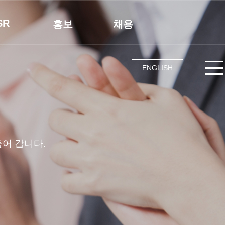
SR
홍보
채용
공헌
회사소식
인재상
경영
브로슈어
HR
ENGLISH
채용절차
E경영
홍보영상
채용공고
어 갑니다.