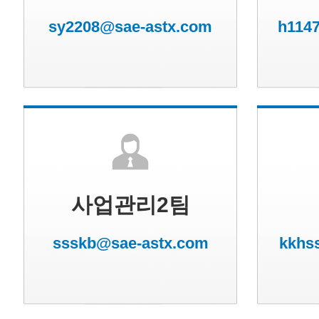
sy2208@sae-astx.com
h114
사업관리2팀
ssskb@sae-astx.com
kkhs