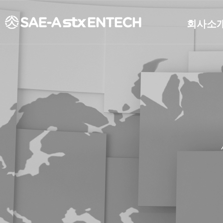
회사소
개요
연혁
CEO인사
비전
조직도
CI소개
재무정보