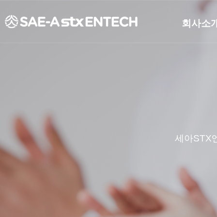
회사소
개요
연혁
CEO인사
비전
조직도
CI소개
세아STX
재무정보