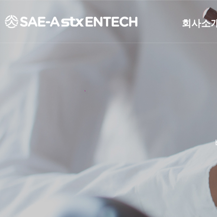
회사소
개요
연혁
CEO인사
비전
조직도
CI소개
재무정보